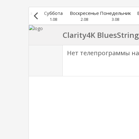
г
Пятница
Суббота
Воскресенье
Понедельник
31.07
1.08
2.08
3.08
Clarity4K BluesString
Нет телепрограммы на