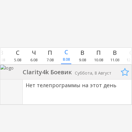
8.08
.08
5.08
6.08
7.08
9.08
10.08
11.08
12.
Clarity4k Боевик
Суббота, 8 Август
Нет телепрограммы на этот день