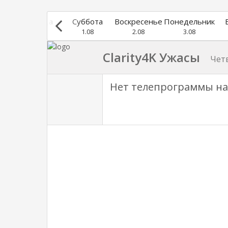
г
Пятница
Суббота
Воскресенье
Понедельник
31.07
1.08
2.08
3.08
Clarity4K Ужасы
Четв
Нет телепрограммы на