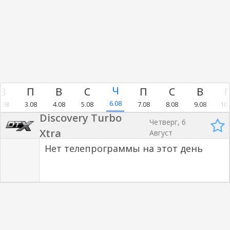
6.08
.08
3.08
4.08
5.08
7.08
8.08
9.08
10.
Discovery Turbo
Четверг, 6
Xtra
Август
Нет телепрограммы на этот день