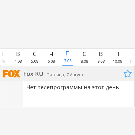
7.08
.08
4.08
5.08
6.08
8.08
9.08
10.08
11.
Fox RU
Пятница, 7 Август
Нет телепрограммы на этот день