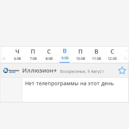
9.08
.08
6.08
7.08
8.08
10.08
11.08
12.08
13.
Иллюзион+
Воскресенье, 9 Август
Нет телепрограммы на этот день