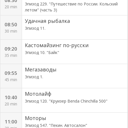
08:30
Эпизод 229. "Путешествие по России. Кольский
20 min
летом" (часть 3)
Удачная рыбалка
08:50
Эпизод 11.
30 min
Кастомайзинг по-русски
09:20
Эпизод 10. "Байк"
35 min
Мегазаводы
09:55
Эпизод 1.
45 min
Мотолайф
10:40
Эпизод 120. "Круизер Benda Chinchilla 500"
20 min
Моторы
11:00
Эпизод 547. "Пекин. Автосалон"