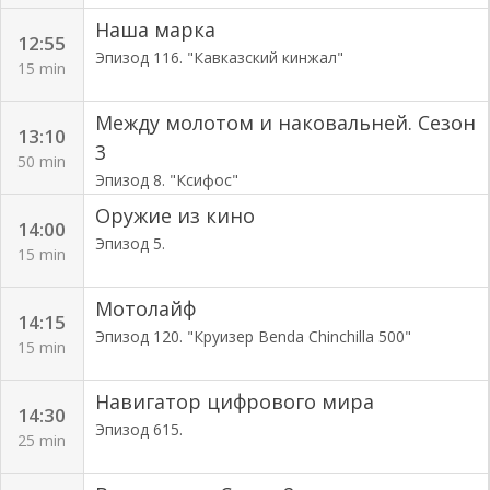
Наша марка
12:55
Эпизод 116. "Кавказский кинжал"
15 min
Между молотом и наковальней. Сезон
13:10
3
50 min
Эпизод 8. "Ксифос"
Оружие из кино
14:00
Эпизод 5.
15 min
Мотолайф
14:15
Эпизод 120. "Круизер Benda Chinchilla 500"
15 min
Навигатор цифрового мира
14:30
Эпизод 615.
25 min