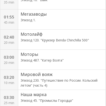
35 min
Мегазаводы
01:55
Эпизод 1.
45 min
Мотолайф
02:40
Эпизод 120. "Круизер Benda Chinchilla 500"
20 min
Моторы
03:00
Эпизод 487. "Катер Волга"
20 min
Мировой вояж
03:20
Эпизод 230. "Путешествие по России. Кольский
10 min
летом" (часть 4)
Наша марка
03:30
Эпизод 45. "Промыслы Городца"
25 min