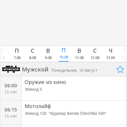
10.08
.08
7.08
8.08
9.08
11.08
12.08
13.08
14.
Мужской
Понедельник, 10 Август
Оружие из кино
06:00
Эпизод 5.
15 min
Мотолайф
06:15
Эпизод 120. "Круизер Benda Chinchilla 500"
15 min