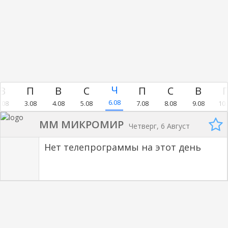
6.08
.08
3.08
4.08
5.08
7.08
8.08
9.08
10.
MM МИКРОМИР
Четверг, 6 Август
Нет телепрограммы на этот день