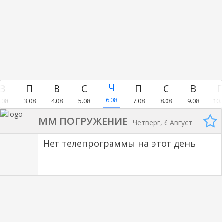
6.08
.08
3.08
4.08
5.08
7.08
8.08
9.08
10.
MM ПОГРУЖЕНИЕ
Четверг, 6 Август
Нет телепрограммы на этот день