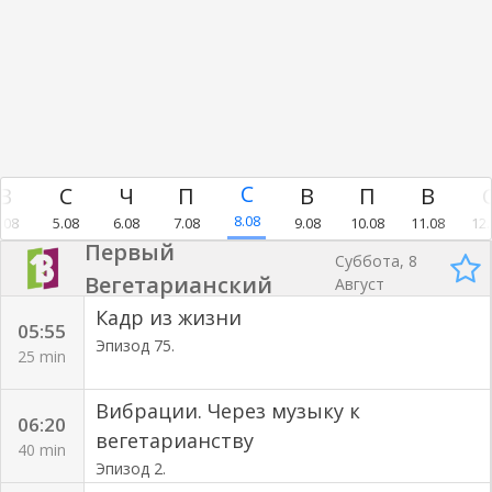
8.08
.08
5.08
6.08
7.08
9.08
10.08
11.08
12.
Первый
Суббота, 8
Вегетарианский
Август
Кадр из жизни
05:55
Эпизод 75.
25 min
Вибрации. Через музыку к
06:20
вегетарианству
40 min
Эпизод 2.