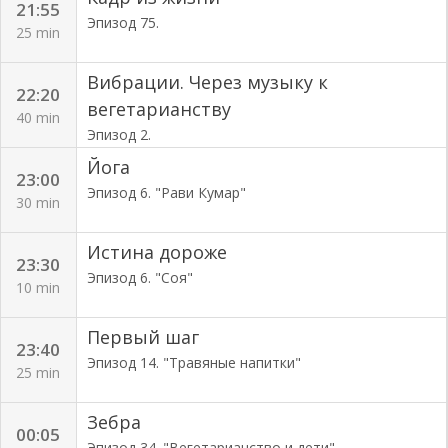
21:55
Эпизод 75.
25 min
Вибрации. Через музыку к
22:20
вегетарианству
40 min
Эпизод 2.
Йога
23:00
Эпизод 6. "Рави Кумар"
30 min
Истина дороже
23:30
Эпизод 6. "Соя"
10 min
Первый шаг
23:40
Эпизод 14. "Травяные напитки"
25 min
Зебра
00:05
Эпизод 34. "Вегетарианство и дети"