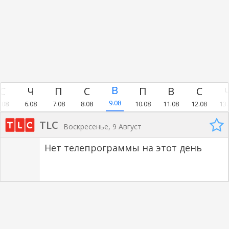
9.08
.08
6.08
7.08
8.08
10.08
11.08
12.08
13.
TLC
Воскресенье, 9 Август
Нет телепрограммы на этот день