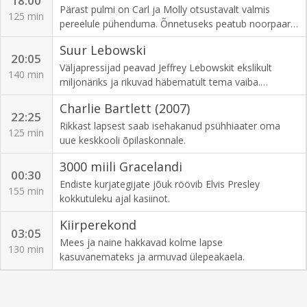
18:00
kasuks.
Pärast pulmi on Carl ja Molly otsustavalt valmis
125 min
pereelule pühenduma. Õnnetuseks peatub noorpaari
kodus ajutiselt Carli sõber, kes muudab nende
Suur Lebowski
mesinädalad õudusunenäoks. 2006
20:05
Väljapressijad peavad Jeffrey Lebowskit ekslikult
140 min
miljonäriks ja rikuvad häbematult tema vaiba.
Nördinud Lebowski otsustab oma rikkurist nimekaimu
Charlie Bartlett (2007)
üles otsida ja nõuda endale uut vaipa... 1998
22:25
Rikkast lapsest saab isehakanud psühhiaater oma
125 min
uue keskkooli õpilaskonnale.
3000 miili Gracelandi
00:30
Endiste kurjategijate jõuk röövib Elvis Presley
155 min
kokkutuleku ajal kasiinot.
Kiirperekond
03:05
Mees ja naine hakkavad kolme lapse
130 min
kasuvanemateks ja armuvad ülepeakaela.