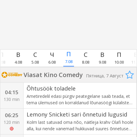
7.08
.08
4.08
5.08
6.08
8.08
9.08
10.08
11.
Viasat Kino Comedy
Пятница, 7 Август
Õhtusöök toladele
04:15
Ametiredelil edasi pürgiv peategelane saab teada, et
130 min
tema ülemused on korraldanud lõunasöögi külaliste
idiootsuse tähistamiseks ja hakkab kahtlema endagi
Lemony Snicketi sari õnnetuid lugusid
06:25
kutse heasoovlikkuses.
120 min
Kolm last satuvad oma nõo, näitleja krahv Olafi hoole
🔴
alla, kui nende vanemad hukkuvad suures õnnetuses.
Olafil on salaplaan varastada laste tagant nende