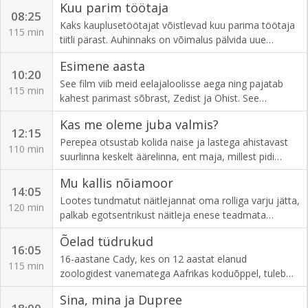
Kuu parim töötaja
vanemate tohutu varandus.
08:25
Kaks kauplusetöötajat võistlevad kuu parima töötaja
115 min
tiitli pärast. Auhinnaks on võimalus pälvida uue
klienditeenindaja, kauni blondiini Amy tähelepanu.
Esimene aasta
10:20
See film viib meid eelajaloolisse aega ning pajatab
115 min
kahest parimast sõbrast, Zedist ja Ohist. See
ebatavaline paar satub alatihti kõiksugu probleemide
Kas me oleme juba valmis?
ja sekelduste keskele. 2009
12:15
Perepea otsustab kolida naise ja lastega ahistavast
110 min
suurlinna keskelt äärelinna, ent maja, millest pidi
saama nende unistuste kodu, kipub ümbert ära
Mu kallis nõiamoor
lagunema! 2007
14:05
Lootes tundmatut näitlejannat oma rolliga varju jätta,
120 min
palkab egotsentrikust näitleja enese teadmata
klassikalise telesarja "Mu kallis nõiamoor"
Õelad tüdrukud
uusversiooni näitlema nõia. 2005
16:05
16-aastane Cady, kes on 12 aastat elanud
115 min
zoologidest vanematega Aafrikas koduõppel, tuleb
esimest korda tavalisse kooli. Kohe esimesel päeval
Sina, mina ja Dupree
mõistab ta, et džunglielu tundmine tuleb koolis