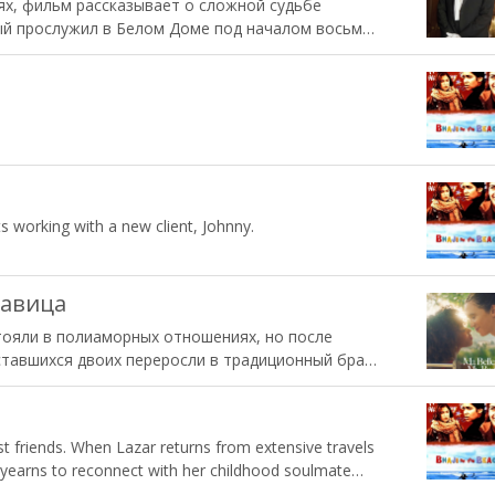
х, фильм рассказывает о сложной судьбе
ый прослужил в Белом Доме под началом восьми
s working with a new client, Johnny.
савица
стояли в полиаморных отношениях, но после
тавшихся двоих переросли в традиционный брак.
 хаос и ревность в жизнь героев, заставляя их
вства и границы.
st friends. When Lazar returns from extensive travels
ni yearns to reconnect with her childhood soulmate
rs of estrangement.