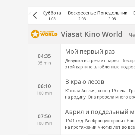
г
Пятница
Суббота
Воскресенье
Понедельник
31.07
1.08
2.08
3.08
Viasat Kino World
Че
Мой первый раз
04:35
Девушка встречает парня - бесп
95 min
этой картине влюбленные подрост
- Захария, что ненавязчиво под
чувств. Ей 18, она - лучшая учени
В краю лесов
06:10
не прочь поиграть в пресыщенно
Южная Англия, конец 19 века. Г
французского Печорина. Впрочем
100 min
на родину. Она провела много в
людей, и теперь в родных местах
незатейливым. Грейс стремится 
Аврил и поддельный 
07:50
богатой местной вдовы, а затем
1941 год. Во Франции правит Нап
который вскоре предлагает ей вы
100 min
на протяжении многих лет во вс
руку Джайлсу Уинтерборну, чтобы
электричество так и не было отк