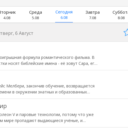
Сегодня
Вторник
Среда
Завтра
Суббот
6.08
4.08
5.08
7.08
8.08
тверг, 6 Август
роигрышная формула романтического фильма. В
ки носят библейские имена - её зовут Сара, его
черкивает вневременное значение первых наивных
ца в классе, он всего на пару лет старше, но уже
го жизнью «лишнего человека», этакого
рейс Мелбери, закончив обучение, возвращается
, разве это преграда для любви?
ремени в окружении знатных и образованных
 всё ей кажется слишком простым и
попасть под покровительство миссис Чармонд,
мир
 знакомится с молодым доктором Фитцпирсом,
олеон V и паровые технологии, потому что уже
йти за него замуж. Но отец Грейс обещал её
ём мире пропадают выдающиеся учёные, и
 загладить свою давнюю вину перед его отцом...
рыто. Когда Аврил была маленькой, её родители