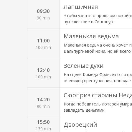
пытались получить эликсир бесс
Лапшичная
09:30
От семьи у девушки остался толь
Чтобы узнать о прошлом покойны
воссоздать тот эликсир.
90 min
путешествие в Сингапур.
Маленькая ведьма
11:00
Маленькая ведьма очень хочет п
100 min
Вальпургиевой ночи, но ей всего
мероприятия. Девушка тайком про
наказание поручают выучить все 
Зеленые духи
12:40
год, чтобы доказать всем, что о
На сцене Комеди Франсез от отра
являются сильными сторонами ге
100 min
очевидец преступления, попадает
всеми способами пытается поме
таинственная организация, зака
комиксов, Мартен попытается ра
Сюрприз старины Нед
14:20
сумбурное путешествие по Европ
Когда победитель лотереи умира
90 min
завладеть деньгами.
15:50
Дворецкий
130 min