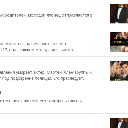
мертия, но тоже исчезли таинственным образом.
ко говорящий кот, и с тех пор она пытается
х родителей, молодой японец отправляется в
овеселиться на вечеринке в честь
 127, она слишком молода для такого
бирается на праздник, но ее ловят и в
заклинания из великой магической книги за один
на уже взрослая. Однако усердие и трудолюбие не
вления умирает актёр. Мартен, член труппы и
роини, к тому же злая колдунья Румпумпель
 под подозрение полиции. Его преследует
шать выполнению ее задачи.
завшая убийство. С помощью Клер, автора
скрыть тайну, окутывающую это дело, пускаясь в
а
е.
ет от шока, жители его города пытаются