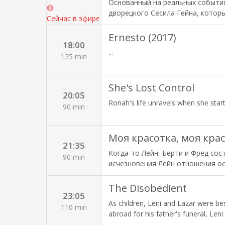
Основанный на реальных события
🔴
дворецкого Сесила Гейна, котор
Сейчас в эфире
разных президентов. 2013
Ernesto (2017)
18:00
...
125 min
She's Lost Control
20:05
Ronah's life unravels when she start
90 min
Моя красотка, моя кра
21:35
Когда-то Лейн, Берти и Фред со
90 min
исчезновения Лейн отношения ос
Внезапное появление Лейн вносит
переосмысливать собственные чу
The Disobedient
23:05
As children, Leni and Lazar were be
110 min
abroad for his father's funeral, Le
but still feels the sting of their yea